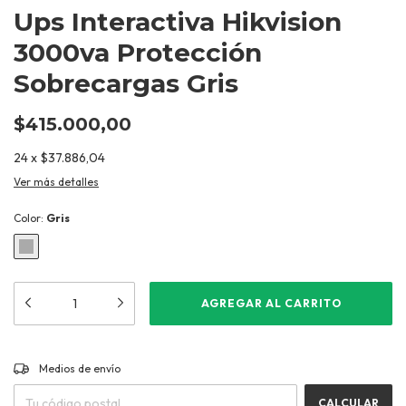
Ups Interactiva Hikvision
3000va Protección
Sobrecargas Gris
$415.000,00
24
x
$37.886,04
Ver más detalles
Color:
Gris
CAMBIAR CP
Entregas para el CP:
Medios de envío
CALCULAR